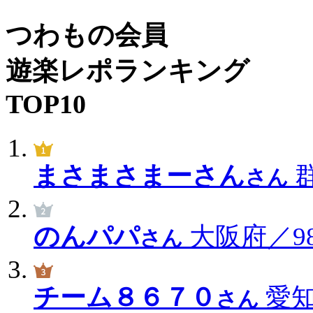
つわもの会員
遊楽レポランキング
TOP10
まさまさまーさん
群
さん
のんパパ
大阪府／98
さん
チーム８６７０
愛知
さん