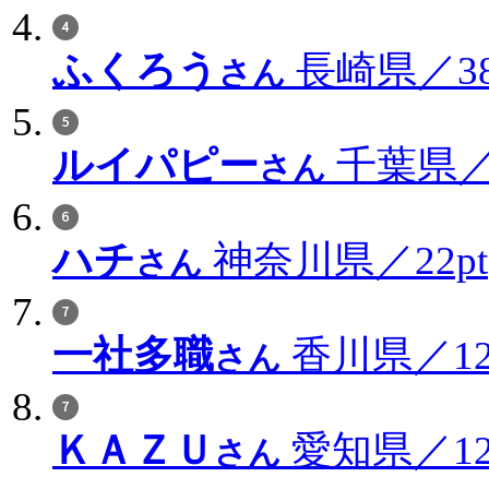
ふくろう
長崎県／38
さん
ルイパピー
千葉県／3
さん
ハチ
神奈川県／22pt
さん
一社多職
香川県／12
さん
ＫＡＺＵ
愛知県／12
さん