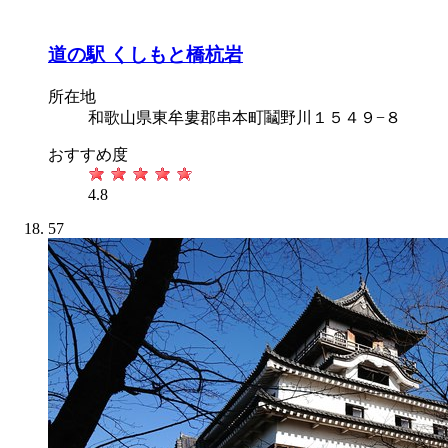
道の駅 くしもと橋杭岩
所在地
和歌山県東牟婁郡串本町鬮野川１５４９−８
おすすめ度
4.8
57