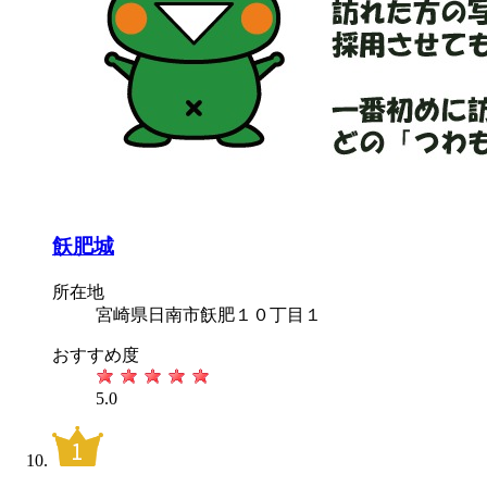
飫肥城
所在地
宮崎県日南市飫肥１０丁目１
おすすめ度
5.0