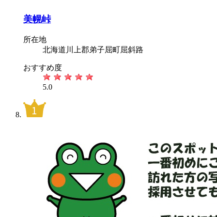
美幌峠
所在地
北海道川上郡弟子屈町屈斜路
おすすめ度
5.0