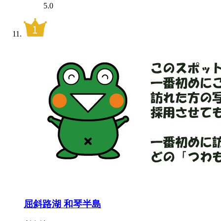
5.0
屈斜路湖 和琴半島