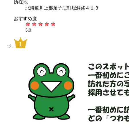
所在地
北海道川上郡弟子屈町屈斜路４１３
おすすめ度
5.0