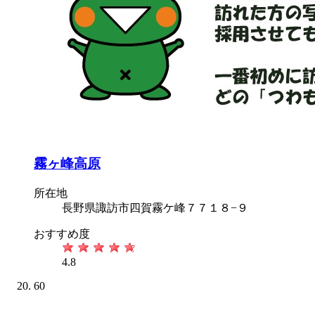
霧ヶ峰高原
所在地
長野県諏訪市四賀霧ケ峰７７１８−９
おすすめ度
4.8
60