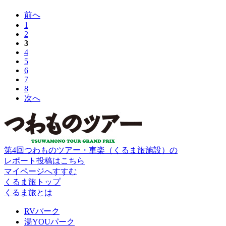
前へ
1
2
3
4
5
6
7
8
次へ
第4回つわものツアー・車楽（くるま旅施設）の
レポート投稿はこちら
マイページへすすむ
くるま旅トップ
くるま旅とは
RVパーク
湯YOUパーク