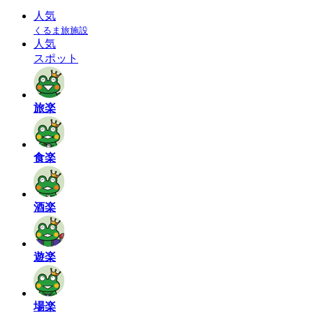
人気
くるま旅施設
人気
スポット
旅楽
食楽
酒楽
遊楽
場楽