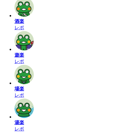
酒楽
レポ
遊楽
レポ
場楽
レポ
湯楽
レポ