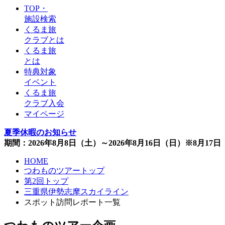
TOP・
施設検索
くるま旅
クラブとは
くるま旅
とは
特典対象
イベント
くるま旅
クラブ入会
マイページ
夏季休暇のお知らせ
期間：2026年8月8日（土）～2026年8月16日（日）※8月1
HOME
つわものツアートップ
第2回トップ
三重県伊勢志摩スカイライン
スポット訪問レポート一覧